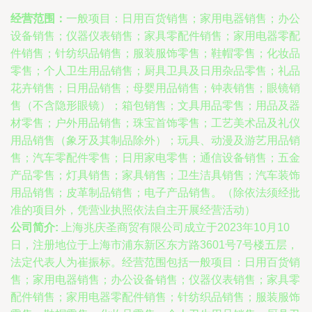
经营范围：
一般项目：日用百货销售；家用电器销售；办公
设备销售；仪器仪表销售；家具零配件销售；家用电器零配
件销售；针纺织品销售；服装服饰零售；鞋帽零售；化妆品
零售；个人卫生用品销售；厨具卫具及日用杂品零售；礼品
花卉销售；日用品销售；母婴用品销售；钟表销售；眼镜销
售（不含隐形眼镜）；箱包销售；文具用品零售；用品及器
材零售；户外用品销售；珠宝首饰零售；工艺美术品及礼仪
用品销售（象牙及其制品除外）；玩具、动漫及游艺用品销
售；汽车零配件零售；日用家电零售；通信设备销售；五金
产品零售；灯具销售；家具销售；卫生洁具销售；汽车装饰
用品销售；皮革制品销售；电子产品销售。（除依法须经批
准的项目外，凭营业执照依法自主开展经营活动）
公司简介:
上海兆庆圣商贸有限公司成立于2023年10月10
日，注册地位于上海市浦东新区东方路3601号7号楼五层，
法定代表人为崔振标。经营范围包括一般项目：日用百货销
售；家用电器销售；办公设备销售；仪器仪表销售；家具零
配件销售；家用电器零配件销售；针纺织品销售；服装服饰