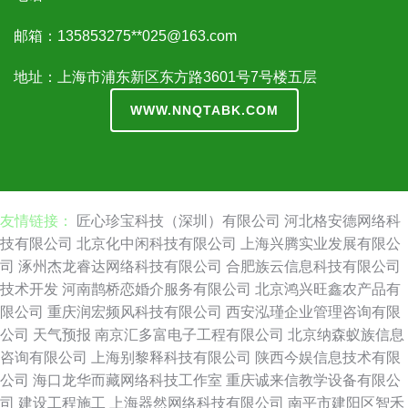
邮箱：135853275**
025@163.com
地址：上海市浦东新区东方路3601号7号楼五层
WWW.NNQTABK.COM
友情链接：
匠心珍宝科技（深圳）有限公司
河北格安德网络科
技有限公司
北京化中闲科技有限公司
上海兴腾实业发展有限公
司
涿州杰龙睿达网络科技有限公司
合肥族云信息科技有限公司
技术开发
河南鹊桥恋婚介服务有限公司
北京鸿兴旺鑫农产品有
限公司
重庆润宏频风科技有限公司
西安泓瑾企业管理咨询有限
公司
天气预报
南京汇多富电子工程有限公司
北京纳森蚁族信息
咨询有限公司
上海别黎释科技有限公司
陕西今娱信息技术有限
公司
海口龙华而藏网络科技工作室
重庆诚来信教学设备有限公
司
建设工程施工
上海器然网络科技有限公司
南平市建阳区智禾