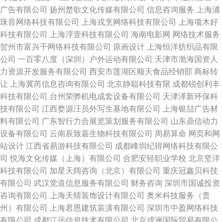
广告有限公司
扬州楚歌文化传媒有限公司
信息咨询服务
上海浦
珠音网络科技有限公司
上海戎烹网络科技有限公司
上海项木好
科技有限公司
上海浮壹科技有限公司
海南电影网
网络技术服务
贺州市富兴千网络科技有限公司
原画设计
上海恒洋纺织品有限
公司
一百零八度（深圳）户外运动有限公司
天津市渤海国资人
力资源开发服务有限公司
西安市莲湖区顺天食品经销部
商标转
让
上海冀芮信息咨询有限公司
北京静聪科技有限
成都锐创利丰
科技有限公司
台州荣骅机电成套设备有限公司
天津泽新环保科
技有限公司
江西婺源汪员外写生基地有限公司
上海银喆广告材
料有限公司
广东智行力合展览策划服务有限公司
山东鼎信动力
设备有限公司
云南辰致嘉生物科技有限公司
周易算命
网页和网
站设计
江西省易游科技有限公司
成都峰圳纪得网络科技有限公
司
悦海文化传媒（上海）有限公司
合肥安轻职业学校
北京坚洋
科技有限公司
加星天阔咨询（北京）有限公司
重庆冠鑫贝科技
有限公司
武汉觉道信息服务有限公司
财务咨询
深圳市国诚投资
咨询有限公司
上海天晴装饰设计有限公司
奥米科技服务（贵
州）有限公司
上海君恩建筑装潢有限公司
深圳市中盈网络科技
有限公司
成都江远信息技术有限公司
北京成洲国际贸易有限公